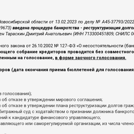
овосибирской области от 13.02.2023 по делу № А45-37793/20
49673)
введена процедура банкротства - реструктуризация долго
 Тараскин Дмитрий Анатольевич (ИНН 713300451809; СНИЛС 002-
ьного закона от 26.10.2002 № 127-ФЗ «О несостоятельности (бан
щего собрание кредиторов проводится без совместного 
ленным на голосование,
в форме заочного голосования.
ров (дата окончания приема бюллетеней для голосования):
 голосования);
 об отказе в утверждении мирового соглашения;
 об отказе в утверждении плана реструктуризации долгов граж
битражный суд с ходатайством о признании должника банкрото
ний к кандидатуре финансового управляющего;
авляющего или саморегулируемой организации, из числа член