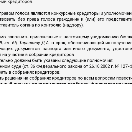
ний кредиторов.
правом голоса являются конкурсные кредиторы и уполномоченн
твовать без права голоса гражданин и (или) его представит
тавитель органа по контролю (надзору).
имо заполнить приложенные к настоящему уведомлению бюлле
, кв. 65, Тараскину Д.А.
в срок, обеспечивающий их получение
ующих документов: паспорта или иного документа, удостов
на участие в собрании кредиторов.
зательно должны быть указаны следующие полномочия:
жном суде (ст. 36 Федерального закона от 26.10.2002 г. № 127-
вать в собраниях кредиторов;
ать решения на собраниях кредиторов по всем вопросам повест
ный письму, рекомендуется сообщить финансовому управля
сам повестки дня собрания кредиторов приложены к настояще
и подготовке к проведению первого собрания кредиторов, мо
ажным управляющим по телефону: +7-985-211-0246. Отчет и ма
рания участники собрания должны иметь при себе копию опред
собрании кредиторов в форме заочного голосования, можно б
или направив запрос на адрес эл. почты: info@arbitrazh-nik.ru.
диторов размещена также в сети "Интернет" по адресу: https://