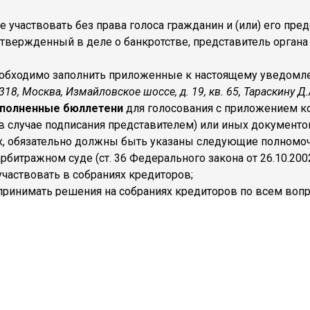
е участвовать без права голоса гражданин и (или) его пр
вержденный в деле о банкротстве, представитель органа 
необходимо заполнить приложенные к настоящему уведомл
318, Москва, Измайловское шоссе, д. 19, кв. 65, Тараскину Д.
полненные бюллетени
для голосования с приложением ко
 случае подписания представителем) или иных документо
х, обязательно должны быть указаны следующие полномоч
арбитражном суде (ст. 36 Федерального закона от 26.10.200
участвовать в собраниях кредиторов;
 принимать решения на собраниях кредиторов по всем вопр
исвоенный письму, рекомендуется сообщить финансовом
по вопросам повестки дня собрания кредиторов приложен
ми при подготовке к проведению первого собрания кредито
му согласованию с арбитражным управляющим по телефону:
влять на адрес эл. почты: info@arbitrazh-nik.ru.
ами собрания участники собрания должны иметь при себе 