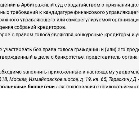
щении в Арбитражный суд с ходатайством о признании до
ных требований к кандидатуре финансового управляющег
ражного управляющего или саморегулируемой организации
дения собраний кредиторов.
оров с правом голоса являются конкурсные кредиторы и 
 участвовать без права голоса гражданин и (или) его пре
вержденный в деле о банкротстве, представитель органа 
еобходимо заполнить приложенные к настоящему уведомл
18, Москва, Измайловское шоссе, д. 19, кв. 65, Тараскину Д.
полненные бюллетени
для голосования с приложением ко
 случае подписания представителем) или иных документо
х, обязательно должны быть указаны следующие полномоч
арбитражном суде (ст. 36 Федерального закона от 26.10.200
участвовать в собраниях кредиторов;
 принимать решения на собраниях кредиторов по всем вопр
исвоенный письму, рекомендуется сообщить финансовому
о вопросам повестки дня собрания кредиторов приложены