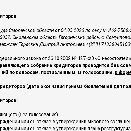
диторов
уда Смоленской области от 04.03.2026 по делу № А62-7580
5032, Смоленская область, Гагаринский район, с. Самуйлово
ржден Тараскин Дмитрий Анатольевич (ИНН 713300451809; 
едерального закона от 26.10.2002 № 127-ФЗ «О несостоятель
авляющего собрание кредиторов проводится без совме
ний по вопросам, поставленным на голосование,
в форм
редиторов (дата окончания приема бюллетеней для голо
иторов:
яющего (без голосования);
рждении или об отказе в утверждении мирового соглашен
рждении или об отказе в утверждении плана реструктуриз