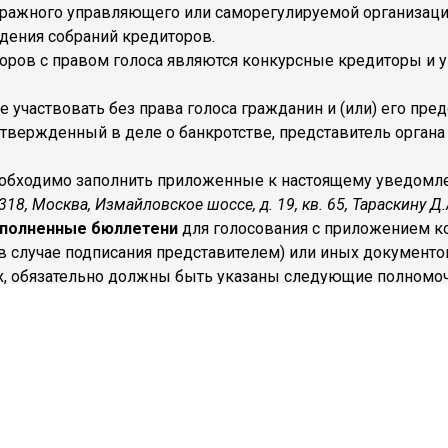
ражного управляющего или саморегулируемой организаци
дения собраний кредиторов.
оров с правом голоса являются конкурсные кредиторы и 
е участвовать без права голоса гражданин и (или) его пр
вержденный в деле о банкротстве, представитель органа 
необходимо заполнить приложенные к настоящему уведомл
318, Москва, Измайловское шоссе, д. 19, кв. 65, Тараскину Д.
полненные бюллетени
для голосования с приложением ко
 случае подписания представителем) или иных документо
х, обязательно должны быть указаны следующие полномоч
арбитражном суде (ст. 36 Федерального закона от 26.10.200
участвовать в собраниях кредиторов;
 принимать решения на собраниях кредиторов по всем вопр
исвоенный письму, рекомендуется сообщить финансовом
по вопросам повестки дня собрания кредиторов приложен
ми при подготовке к проведению первого собрания кредито