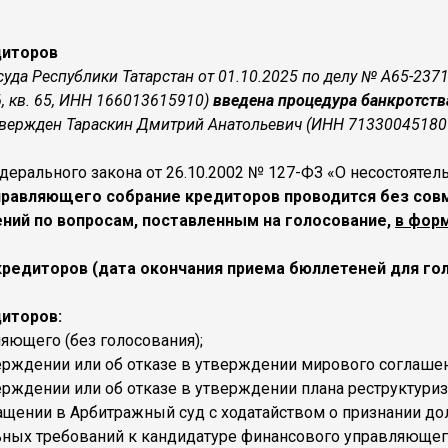
диторов
уда Республики Татарстан от 01.10.2025 по делу № А65-23
 6, кв. 65, ИНН 166013615910)
введена процедура банкротств
ржден Тараскин Дмитрий Анатольевич (ИНН 713300451809;
Федерального закона от 26.10.2002 № 127-ФЗ «О несостоятел
равляющего собрание кредиторов проводится без совме
ений по вопросам, поставленным на голосование,
в форм
редиторов (дата окончания приема бюллетеней для голо
диторов:
яющего (без голосования);
ерждении или об отказе в утверждении мирового соглашен
рждении или об отказе в утверждении плана реструктуриз
ащении в Арбитражный суд с ходатайством о признании д
ных требований к кандидатуре финансового управляющег